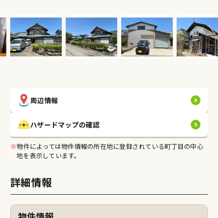
条件で検索
エリアで検索
地図で検索
契約までの流れ
専門家の紹介
空き家希望者バンク
周辺情報
売りたい(貸したい)
ハザードマップの確認
契約までの流れ
※
物件によっては物件情報の所在地に登録されている町丁目の中心
地を表示しています。
相談窓口の紹介
空き家希望者バンク
詳細情報
ふくい空き家情報バンク登録の流れ
物件情報