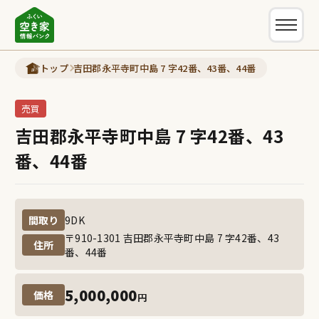
新着情報
トップ
吉田郡永平寺町中島 7 字42番、43番、44番
制度について
売買
空き家バンク制度とは
吉田郡永平寺町中島 7 字42番、43
古民家ナビとは
番、44番
ふくい空き家情報バンク登録の流れ
市町問合わせ先一覧
間取り
9DK
よくある質問
〒910-1301 吉田郡永平寺町中島 7 字42番、43
住所
番、44番
各市町の支援制度
5,000,000
価格
買いたい(借りたい)
円