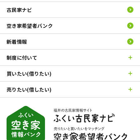
古民家ナビ
空き家希望者バンク
新着情報
制度に付いて
買いたい(借りたい)
空き家バンク制度とは
古民家ナビとは
売りたい(借したい)
売りたい(借したい)TOP
ふくい空き家情報バンク登録の流れ
条件で検索
市町問合わせ先一覧
売りたい(借したい)TOP
エリアで検索
よくある質問
契約までの流れ
地図で検索
各市町の支援制度
相談窓口の紹介
契約までの流れ
空き家希望者バンク
専門家の紹介