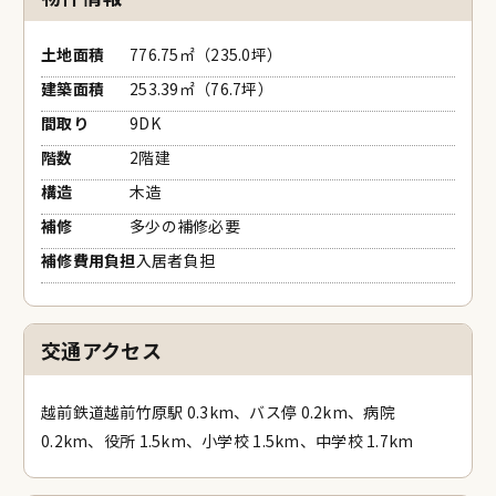
市町空き家バンク
土地面積
776.75㎡（235.0坪）
古民家ナビ
建築面積
253.39㎡（76.7坪）
間取り
9DK
マッチング
階数
2階建
構造
木造
補修
多少の補修必要
補修費用負担
入居者負担
交通アクセス
越前鉄道越前竹原駅 0.3km、バス停 0.2km、病院
0.2km、役所 1.5km、小学校 1.5km、中学校 1.7km