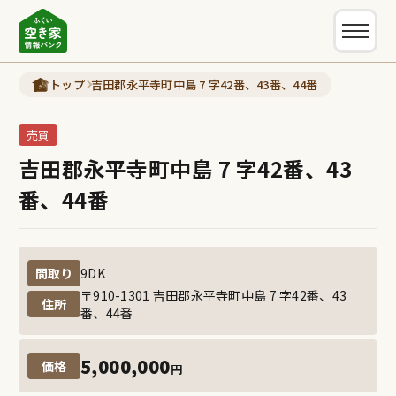
新着情報
トップ
吉田郡永平寺町中島 7 字42番、43番、44番
制度について
売買
空き家バンク制度とは
吉田郡永平寺町中島 7 字42番、43
古民家ナビとは
番、44番
ふくい空き家情報バンク登録の流れ
市町問合わせ先一覧
間取り
9DK
よくある質問
〒910-1301 吉田郡永平寺町中島 7 字42番、43
住所
番、44番
各市町の支援制度
5,000,000
価格
買いたい(借りたい)
円