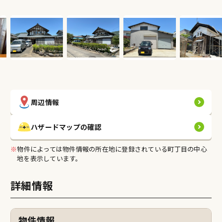
条件で検索
エリアで検索
地図で検索
契約までの流れ
専門家の紹介
空き家希望者バンク
周辺情報
売りたい(貸したい)
ハザードマップの確認
契約までの流れ
※
物件によっては物件情報の所在地に登録されている町丁目の中心
地を表示しています。
相談窓口の紹介
空き家希望者バンク
詳細情報
ふくい空き家情報バンク登録の流れ
物件情報