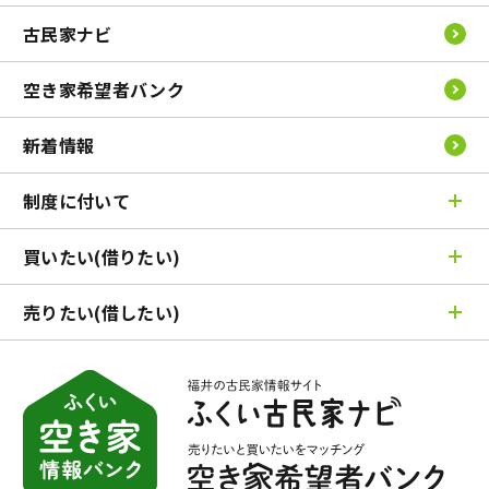
古民家ナビ
空き家希望者バンク
新着情報
制度に付いて
買いたい(借りたい)
空き家バンク制度とは
古民家ナビとは
売りたい(借したい)
売りたい(借したい)TOP
ふくい空き家情報バンク登録の流れ
条件で検索
市町問合わせ先一覧
売りたい(借したい)TOP
エリアで検索
よくある質問
契約までの流れ
地図で検索
各市町の支援制度
相談窓口の紹介
契約までの流れ
空き家希望者バンク
専門家の紹介