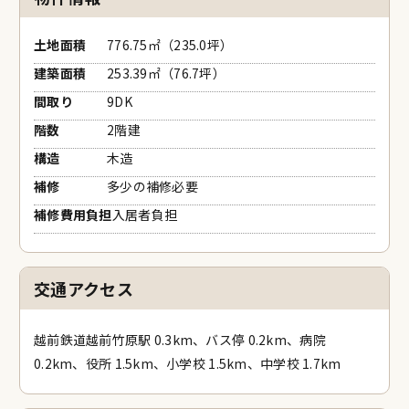
市町空き家バンク
土地面積
776.75㎡（235.0坪）
古民家ナビ
建築面積
253.39㎡（76.7坪）
間取り
9DK
マッチング
階数
2階建
構造
木造
補修
多少の補修必要
補修費用負担
入居者負担
交通アクセス
越前鉄道越前竹原駅 0.3km、バス停 0.2km、病院
0.2km、役所 1.5km、小学校 1.5km、中学校 1.7km