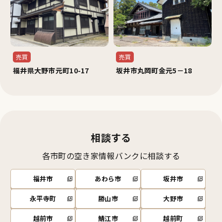
売買
売買
福井県大野市元町10-17
坂井市丸岡町金元5－18
相談する
各市町の空き家情報バンクに相談する
福井市
あわら市
坂井市
永平寺町
勝山市
大野市
越前市
鯖江市
越前町