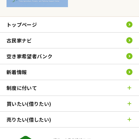
トップページ
古民家ナビ
空き家希望者バンク
新着情報
制度に付いて
買いたい(借りたい)
空き家バンク制度とは
古民家ナビとは
売りたい(借したい)
売りたい(借したい)TOP
ふくい空き家情報バンク登録の流れ
条件で検索
市町問合わせ先一覧
売りたい(借したい)TOP
エリアで検索