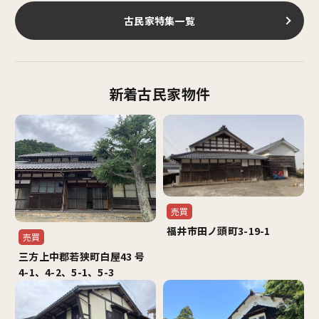
古民家特集一覧
新着古民家物件
売買
福井市田ノ頭町3-19-1
売買
三方上中郡若狭町白屋43 号
4-1、4-2、5-1、5-3