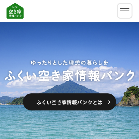
新着情報
制度について
空き家バンク制度とは
古民家ナビとは
ふくい空き家情報バンク登録の流れ
市町問合わせ先一覧
よくある質問
ふくい空き家情報バンクとは
各市町の支援制度
買いたい(借りたい)