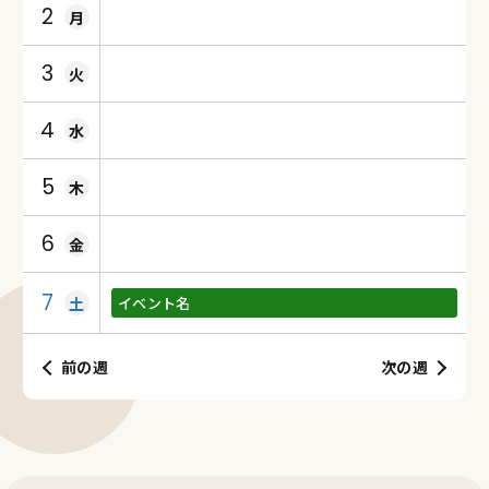
2
月
3
火
4
水
5
木
6
金
7
土
イベント名
前の週
次の週