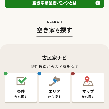
市町空き家バンク
古民家ナビ
マッチング
空き家
探す
を
古民家ナビ
物件検索から古民家を探す
条件
エリア
マップ
から
探
す
から
探
す
から
探
す